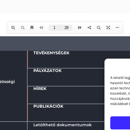
TEVÉKENYSÉGEK
PÁLYÁZATOK
A lehető leg
zösségi
hasonló tec
HÍREK
ezen techno
kezelését, 
hozzájárulá
működését k
PUBLIKÁCIÓK
Letölthető dokumentumok