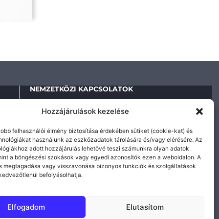
NEMZETKÖZI KAPCSOLATOK
Hozzájárulások kezelése
ESEMÉNYNAPTÁR
jobb felhasználói élmény biztosítása érdekében sütiket (cookie-kat) és
hnológiákat használunk az eszközadatok tárolására és/vagy elérésére. Az
KARRIER
lógiákhoz adott hozzájárulás lehetővé teszi számunkra olyan adatok
mint a böngészési szokások vagy egyedi azonosítók ezen a weboldalon. A
s megtagadása vagy visszavonása bizonyos funkciók és szolgáltatások
edvezőtlenül befolyásolhatja.
KAPCSOLAT
Elfogadom
Elutasítom