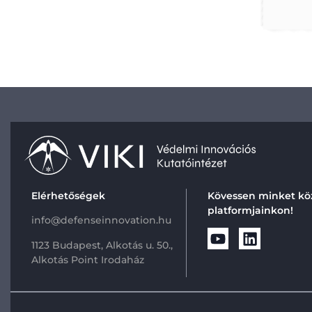
Elérhetőségek
Kövessen minket kö
platformjainkon!
info@defenseinnovation.hu
1123 Budapest, Alkotás u. 50.,
Alkotás Point Irodaház