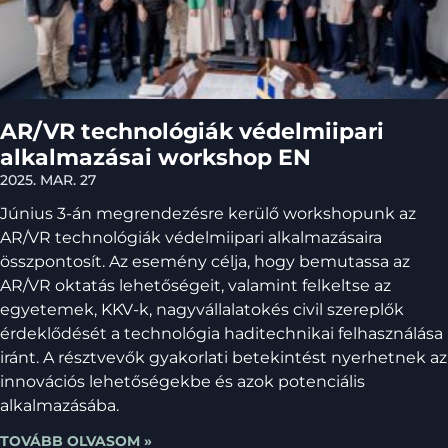
AR/VR technológiák védelmiipari
alkalmazásai workshop EN
2025. MAR. 27
Június 3-án megrendezésre kerülő workshopunk az
AR/VR technológiák védelmiipari alkalmazásaira
összpontosít. Az esemény célja, hogy bemutassa az
AR/VR oktatás lehetőségeit, valamint felkeltse az
egyetemek, KKV-k, nagyvállalatokés civil szereplők
érdeklődését a technológia haditechnikai felhasználása
iránt. A résztvevők gyakorlati betekintést nyerhetnek az
innovációs lehetőségekbe és azok potenciális
alkalmazásába.
TOVÁBB OLVASOM »