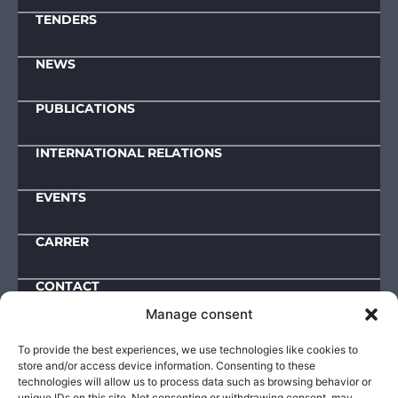
TENDERS
NEWS
PUBLICATIONS
INTERNATIONAL RELATIONS
EVENTS
CARRER
CONTACT
Manage consent
Downloads
To provide the best experiences, we use technologies like cookies to
store and/or access device information. Consenting to these
IMPRESSUM
technologies will allow us to process data such as browsing behavior or
unique IDs on this site. Not consenting or withdrawing consent, may