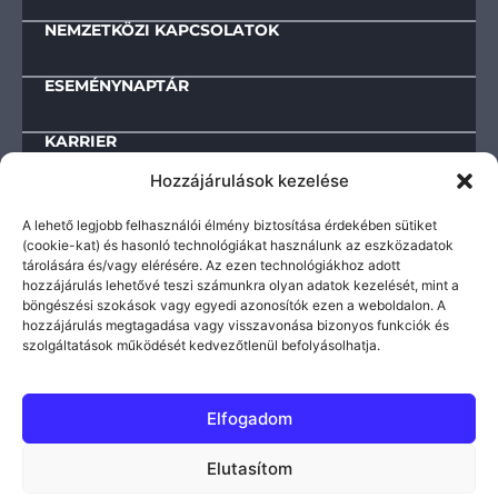
NEMZETKÖZI KAPCSOLATOK
ESEMÉNYNAPTÁR
KARRIER
Hozzájárulások kezelése
KAPCSOLAT
A lehető legjobb felhasználói élmény biztosítása érdekében sütiket
(cookie-kat) és hasonló technológiákat használunk az eszközadatok
tárolására és/vagy elérésére. Az ezen technológiákhoz adott
Letölthető dokumentumok
hozzájárulás lehetővé teszi számunkra olyan adatok kezelését, mint a
böngészési szokások vagy egyedi azonosítók ezen a weboldalon. A
IMPRESSZUM
hozzájárulás megtagadása vagy visszavonása bizonyos funkciók és
TEVÉKENYSÉGRE ÉS MŰKÖDÉSRE VONATKOZÓ ADATOK
szolgáltatások működését kedvezőtlenül befolyásolhatja.
KÖZÉRDEKŰ INFORMÁCIÓK
ADATVÉDELMI TÁJÉKOZTATÓ
Elfogadom
© 2025-2026 | VIKI – Védelmi Innovációs
Elutasítom
Kutatóintézet