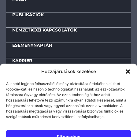
PUBLIKÁCIÓK
NEMZETKÖZI KAPCSOLATOK
ESEMÉNYNAPTÁR
KARRIER
Hozzájárulások kezelése
KAPCSOLAT
A lehető legjobb felhasználói élmény biztosítása érdekében sütiket
(cookie-kat) és hasonló technológiákat használunk az eszközadatok
tárolására és/vagy elérésére. Az ezen technológiákhoz adott
Letölthető dokumentumok
hozzájárulás lehetővé teszi számunkra olyan adatok kezelését, mint a
böngészési szokások vagy egyedi azonosítók ezen a weboldalon. A
IMPRESSZUM
hozzájárulás megtagadása vagy visszavonása bizonyos funkciók és
TEVÉKENYSÉGRE ÉS MŰKÖDÉSRE VONATKOZÓ ADATOK
szolgáltatások működését kedvezőtlenül befolyásolhatja.
KÖZÉRDEKŰ INFORMÁCIÓK
ADATVÉDELMI TÁJÉKOZTATÓ
Elfogadom