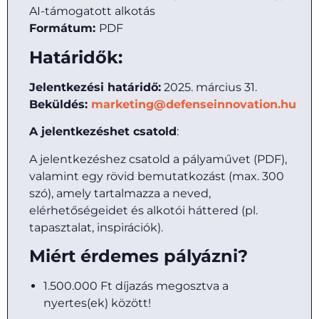
AI-támogatott alkotás
Formátum:
PDF
Határidők:
Jelentkezési határidő:
2025. március 31.
Beküldés:
marketing@defenseinnovation.hu
A jelentkezéshet csatold
:
A jelentkezéshez csatold a pályaművet (PDF),
valamint egy rövid bemutatkozást (max. 300
szó), amely tartalmazza a neved,
elérhetőségeidet és alkotói háttered (pl.
tapasztalat, inspirációk).
Miért érdemes pályázni?
1.500.000 Ft díjazás megosztva a
nyertes(ek) között!