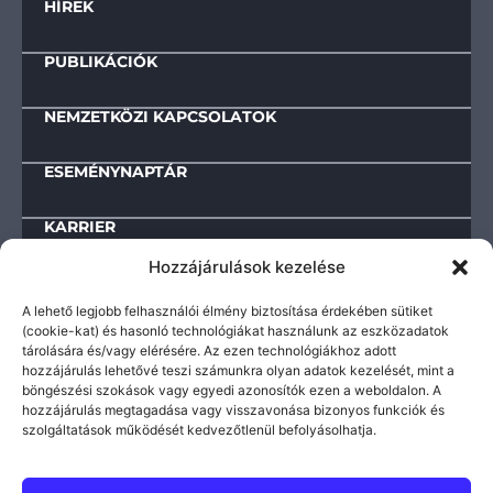
HÍREK
PUBLIKÁCIÓK
NEMZETKÖZI KAPCSOLATOK
ESEMÉNYNAPTÁR
KARRIER
Hozzájárulások kezelése
KAPCSOLAT
A lehető legjobb felhasználói élmény biztosítása érdekében sütiket
(cookie-kat) és hasonló technológiákat használunk az eszközadatok
tárolására és/vagy elérésére. Az ezen technológiákhoz adott
Letölthető dokumentumok
hozzájárulás lehetővé teszi számunkra olyan adatok kezelését, mint a
böngészési szokások vagy egyedi azonosítók ezen a weboldalon. A
IMPRESSZUM
hozzájárulás megtagadása vagy visszavonása bizonyos funkciók és
TEVÉKENYSÉGRE ÉS MŰKÖDÉSRE VONATKOZÓ ADATOK
szolgáltatások működését kedvezőtlenül befolyásolhatja.
KÖZÉRDEKŰ INFORMÁCIÓK
ADATVÉDELMI TÁJÉKOZTATÓ