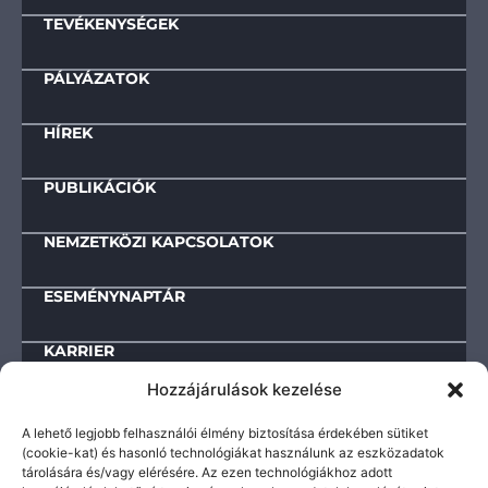
TEVÉKENYSÉGEK
PÁLYÁZATOK
HÍREK
PUBLIKÁCIÓK
NEMZETKÖZI KAPCSOLATOK
ESEMÉNYNAPTÁR
KARRIER
Hozzájárulások kezelése
KAPCSOLAT
A lehető legjobb felhasználói élmény biztosítása érdekében sütiket
(cookie-kat) és hasonló technológiákat használunk az eszközadatok
tárolására és/vagy elérésére. Az ezen technológiákhoz adott
Letölthető dokumentumok