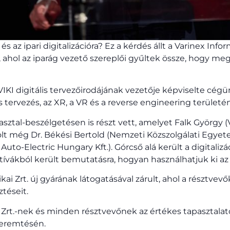
és az ipari digitalizációra? Ez a kérdés állt a Varinex Info
ahol az iparág vezető szereplői gyűltek össze, hogy meg
IKI digitális tervezőirodájának vezetője képviselte cégü
s tervezés, az XR, a VR és a reverse engineering területén
ztal-beszélgetésen is részt vett, amelyet Falk György (
volt még Dr. Békési Bertold (Nemzeti Közszolgálati Egy
o Auto-Electric Hungary Kft.). Górcső alá került a digitali
tívákból került bemutatásra, hogyan használhatjuk ki az
i Zrt. új gyárának látogatásával zárult, ahol a résztve
ztéseit.
 Zrt.-nek és minden résztvevőnek az értékes tapasztala
eremtésén.