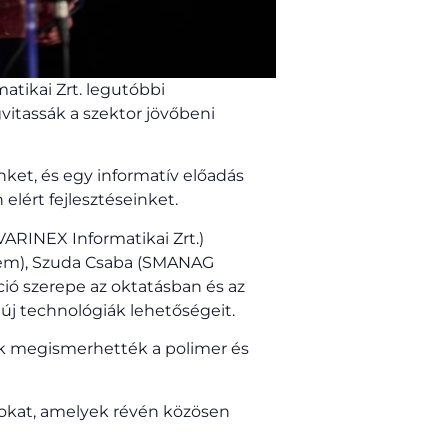
rmatikai Zrt. legutóbbi
vitassák a szektor jövőbeni
nket, és egy informatív előadás
 elért fejlesztéseinket.
VARINEX Informatikai Zrt.)
etem), Szuda Csaba (SMANAG
záció szerepe az oktatásban és az
 új technológiák lehetőségeit.
vők megismerhették a polimer és
tokat, amelyek révén közösen