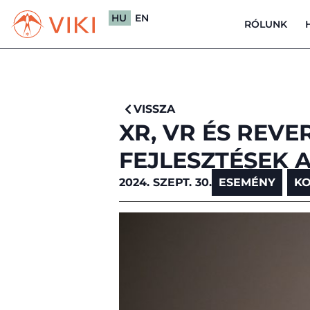
HU
EN
RÓLUNK
VISSZA
XR, VR ÉS REVE
FEJLESZTÉSEK 
2024. SZEPT. 30.
ESEMÉNY
,
KO