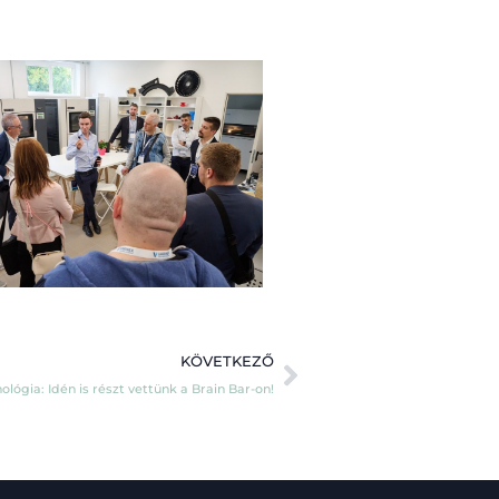
KÖVETKEZŐ
lógia: Idén is részt vettünk a Brain Bar-on!