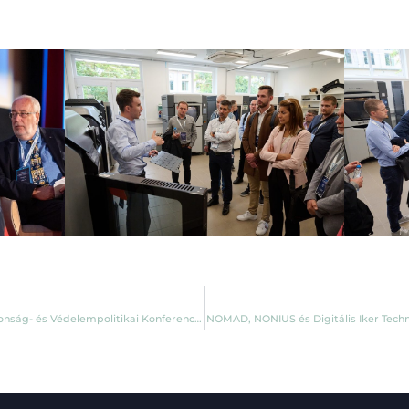
A Védelmi Technológiák Jövője – VIKI a Biztonság- és Védelempolitikai Konferencián
NOMAD, NONIUS és Digitális Iker Techno