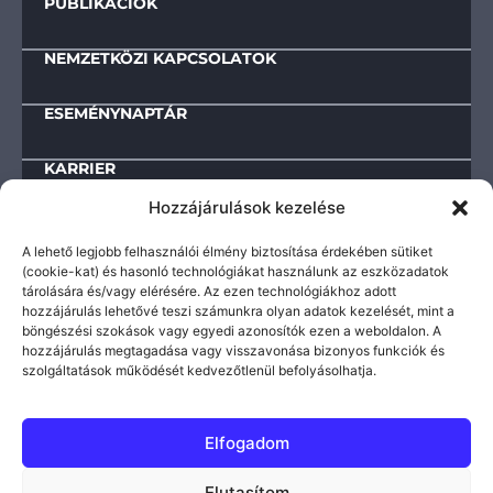
PUBLIKÁCIÓK
NEMZETKÖZI KAPCSOLATOK
ESEMÉNYNAPTÁR
KARRIER
Hozzájárulások kezelése
KAPCSOLAT
A lehető legjobb felhasználói élmény biztosítása érdekében sütiket
(cookie-kat) és hasonló technológiákat használunk az eszközadatok
tárolására és/vagy elérésére. Az ezen technológiákhoz adott
Letölthető dokumentumok
hozzájárulás lehetővé teszi számunkra olyan adatok kezelését, mint a
böngészési szokások vagy egyedi azonosítók ezen a weboldalon. A
IMPRESSZUM
hozzájárulás megtagadása vagy visszavonása bizonyos funkciók és
TEVÉKENYSÉGRE ÉS MŰKÖDÉSRE VONATKOZÓ ADATOK
szolgáltatások működését kedvezőtlenül befolyásolhatja.
KÖZÉRDEKŰ INFORMÁCIÓK
ADATVÉDELMI TÁJÉKOZTATÓ
Elfogadom
© 2025-2026 | VIKI – Védelmi Innovációs
Elutasítom