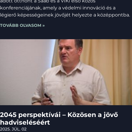
adott otthont a Saab és a VIKI első közös
konferenciájának, amely a védelmi innováció és a
légierő képességeinek jövőjét helyezte a középpontba.
TOVÁBB OLVASOM »
2045 perspektívái – Közösen a jövő
hadviseléséért
2025. JÚL. 02