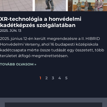
XR-technológia a honvédelmi
kadétképzés szolgálatában
2025. JÚN. 13
2025. június 12-én került megrendezésre a II. HIBRID
Honvédelmi Verseny, ahol 16 budapesti középiskola
kadétcsapata mérte össze tudását egy összetett, több
területet átfogó megmérettetésen.
TOVÁBB OLVASOM »
1
2
3
4
5